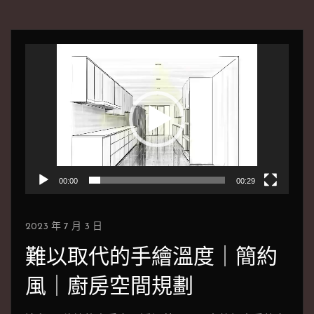
視
訊
播
放
器
影片
00:00
00:29
2023 年 7 月 3 日
難以取代的手繪溫度｜簡約
風｜廚房空間規劃