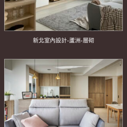
新北室內設計-蘆洲-層砌