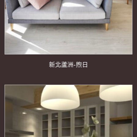
新北蘆洲-煦日