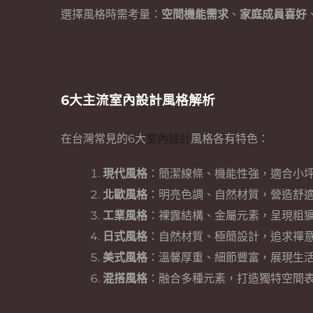
選擇風格時需考量：
空間機能需求
、
家庭成員喜好
6大主流室內設計風格解析
在台灣常見的6大
室內設計
風格各有特色：
現代風格
：簡潔線條、機能性強，適合小
北歐風格
：明亮色調、自然材質，營造舒
工業風格
：裸露結構、金屬元素，呈現粗
日式風格
：自然材質、極簡設計，追求禪
美式風格
：溫馨厚重、細節豐富，展現生
混搭風格
：融合多種元素，打造獨特空間